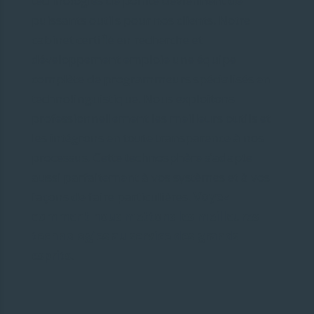
technologies de pointe deviennent de
puissants outils pour nos clients. Notre
cabinet certifié en recherche et
développement emploie une équipe
complète de programmeurs spécialisés en
technolinguistique. Nous exploitons
professionnellement les meilleurs outils et
les intégrons en toute transparence à nos
processus. Cette technosphère s’adapte
aussi parfaitement à vos systèmes et à vos
façons de faire particulières.
Voyez
comment nous mettons les meilleures
technologies au service des grands
esprits.