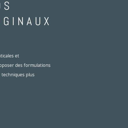
OS
IGINAUX
icales et
roposer des formulations
u techniques plus